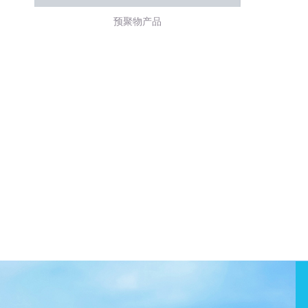
预聚物产品