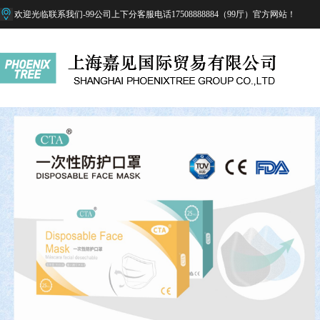
欢迎光临联系我们-99公司上下分客服电话17508888884（99厅）官方网站！