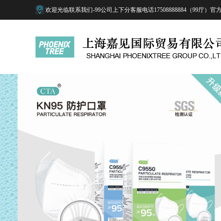
欢迎光临联系我们-99公司上下分客服电话17508888884（99厅）官